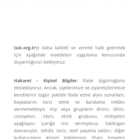
tuic.org.tr
‘yi daha kaliteli ve verimli hale getirmek
için aşağıdaki maddeleri uygulama konusunda
duyarlılığınızı bekliyoruz:
Hakaret – Kişisel Bilgiler:
İfade özgürlüğünü
destekliyoruz. Ancak, üyelerimize ve ziyaretçilerimize
kendilerini özgür şekilde ifade etme alanı sunarken,
başkalarını taciz etme ve karalama imkânı
vermemekteyiz. Kişi veya grupların dinini, dilini,
cinsiyetini, ırkını, etnik grubunu, milliyetini
aşağılayıcı içeriğe izin vermiyoruz. Saldırgan
davranışlar, tehdit, taciz, özel yaşama saldırı, diğer
kullanıcıların kişisel bilgilerinin ifşası hoşgörü