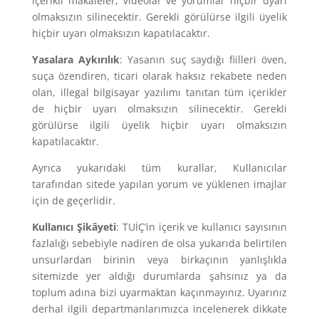
içerikli makaleler, videolar ve yorumlar hiçbir uyarı
olmaksızın silinecektir. Gerekli görülürse ilgili üyelik
hiçbir uyarı olmaksızın kapatılacaktır.
Yasalara Aykırılık
: Yasanın suç saydığı fiilleri öven,
suça özendiren, ticari olarak haksız rekabete neden
olan, illegal bilgisayar yazılımı tanıtan tüm içerikler
de hiçbir uyarı olmaksızın silinecektir. Gerekli
görülürse ilgili üyelik hiçbir uyarı olmaksızın
kapatılacaktır.
Ayrıca yukarıdaki tüm kurallar, Kullanıcılar
tarafından sitede yapılan yorum ve yüklenen imajlar
için de geçerlidir.
Kullanıcı Şikâyeti
: TUİÇ’in içerik ve kullanıcı sayısının
fazlalığı sebebiyle nadiren de olsa yukarıda belirtilen
unsurlardan birinin veya birkaçının yanlışlıkla
sitemizde yer aldığı durumlarda şahsınız ya da
toplum adına bizi uyarmaktan kaçınmayınız. Uyarınız
derhal ilgili departmanlarımızca incelenerek dikkate