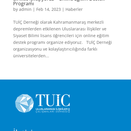
Programı
by
admin
|
Feb 14, 2023
|
Haberler
TUİÇ Derneği olarak Kahramanmaraş merkezli
depremlerden etkilenen Uluslararası İlişkiler ve
Siyaset Bilimi lisans öğrencileri için online eğitim
destek programı organize ediyoruz. TUİÇ Derneği
organizasyonu ve kolaylaştırıcılığında farklı
üniversitelerden...